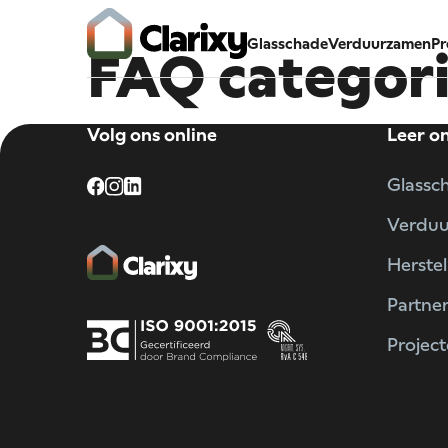
Glasschade
Verduurzamen
Pr
FAQ
categori
Volg ons online
Leer o
Glassc
Verdu
Herstel
Partne
Projec