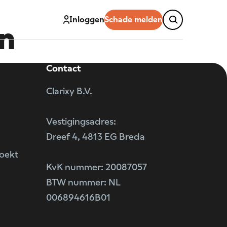
Inloggen
Schade melden
n
Contact
Clarixy B.V.
Vestigingsadres:
Dreef 4, 4813 EG Breda
zoekt
KvK nummer: 20087057
BTW nummer: NL
006894616B01