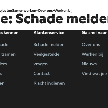
ojecten
Samenwerken
Over ons
Werken bij
e:
Schade
melde
ns kennen
Klantenservice
Ga snel naar
hade
Schade melden
Over ons
urzamen
Veelgestelde
Werken bij
lers
vragen
Nieuws
rs
Contact
Vind wat je 
ten
Klacht indienen