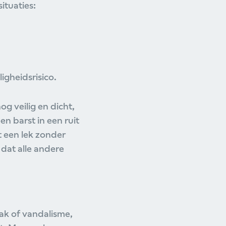
ituaties:
igheidsrisico.
g veilig en dicht,
n barst in een ruit
t een lek zonder
dat alle andere
ak of vandalisme,