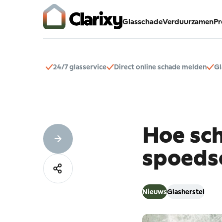
Glasschade
Verduurzamen
Pr
24/7 glasservice
Direct online schade melden
Gl
Hoe
sc
spoeds
Nieuws
Glasherstel