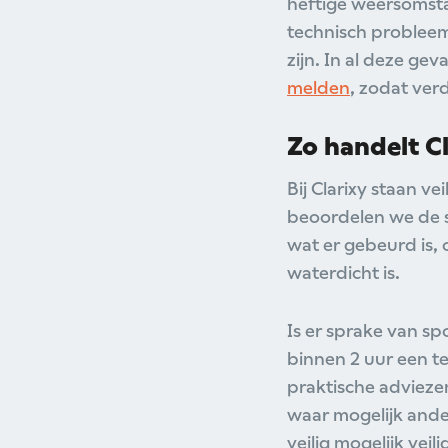
heftige weersomsta
technisch probleem
zijn. In al deze gev
melden
, zodat ve
Zo handelt C
Bij Clarixy staan v
beoordelen we de si
wat er gebeurd is, 
waterdicht is.
Is er sprake van s
binnen 2 uur een t
praktische adviezen
waar mogelijk ander
veilig mogelijk veil