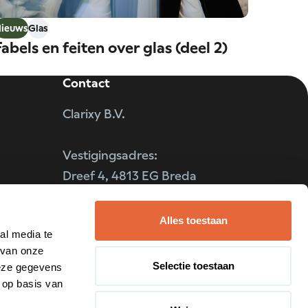
ieuws
Glas
Fabels en feiten over glas (deel 2)
Contact
Clarixy B.V.
Vestigingsadres:
Dreef 4, 4813 EG Breda
zoekt
KvK nummer: 20087057
Alles toestaan
al media te
BTW nummer: NL
 van onze
006894616B01
Selectie toestaan
deze gegevens
 op basis van