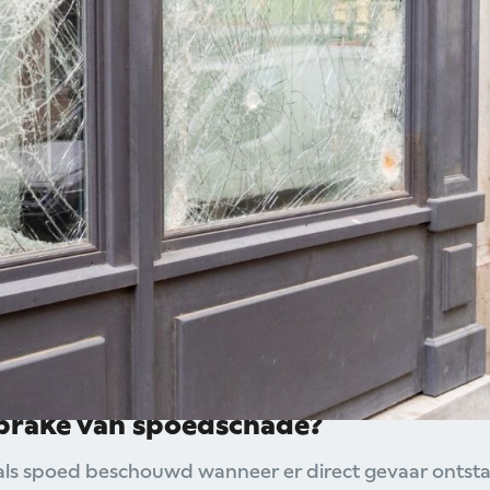
 kan onverwacht gevaar en ongemak veroorzaken.
t, maar soms is snelle actie cruciaal om verdere s
veiligheid te garanderen. In dit blog nemen we
ixy en ontdek je hoe wij bij spoedschade direct 
rstellen.
prake van spoedschade?
ls spoed beschouwd wanneer er direct gevaar ontstaa