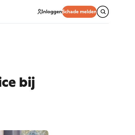
Inloggen
Schade melden
ice
bij