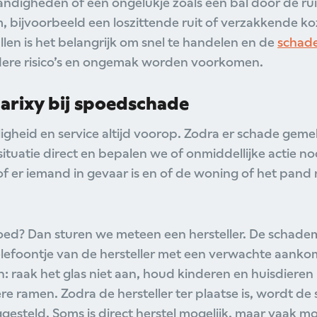
ndigheden of een ongelukje zoals een bal door de rui
, bijvoorbeeld een loszittende ruit of verzakkende ko
allen is het belangrijk om snel te handelen en de
schade
rdere risico’s en ongemak worden voorkomen.
larixy bij spoedschade
eiligheid en service altijd voorop. Zodra er schade gem
tuatie direct en bepalen we of onmiddellijke actie no
of er iemand in gevaar is en of de woning of het pand
poed? Dan sturen we meteen een hersteller. De schad
elefoontje van de hersteller met een verwachte aanko
: raak het glas niet aan, houd kinderen en huisdieren u
e ramen. Zodra de hersteller ter plaatse is, wordt de
iggesteld. Soms is direct herstel mogelijk, maar vaak m