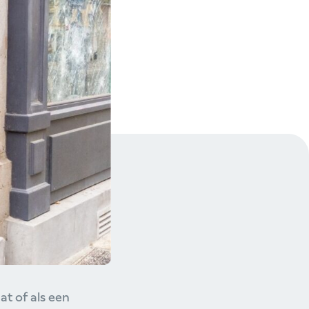
 Niet elke
chade te
 je mee achter de
ingrijpen om de
t of als een