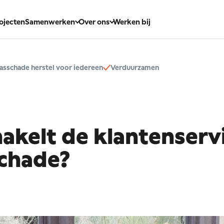
ojecten
Samenwerken
Over ons
Werken bij
asschade herstel voor iedereen
Verduurzamen
hakelt
de
klantenserv
chade?