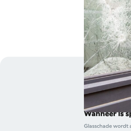
Een kapotte ruit
situatie is urgen
voorkomen en de 
schermen bij Clar
schade snel te he
Wanneer is s
Glasschade wordt a