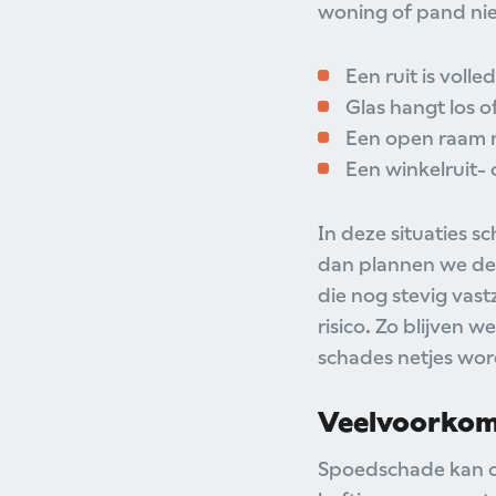
woning of pand nie
Een ruit is voll
Glas hangt los of
Een open raam n
Een winkelruit- 
In deze situaties s
dan plannen we de r
die nog stevig vast
risico.
Zo blijven w
schades netjes wo
Veelvoorkom
Spoedschade kan on