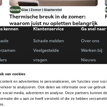
Nieuws
Glas | Zomer | Glasherstel
N
Thermische breuk in de zomer:
waarom juist nu opletten belangrijk
ns kennen
Klantenservice
Ga snel naar
is
hade
Schade melden
Over ons
urzamen
Veelgestelde
Werken bij
lers
vragen
Nieuws
rs
Contact
Vind wat je 
ik van cookies
ten
Klacht indienen
ontent en advertenties te personaliseren, om functies voor soci
erkeer te analyseren. Ook delen we informatie over uw gebruik
or social media, adverteren en analyse. Deze partners kunnen 
ormatie die u aan ze heeft verstrekt of die ze hebben verzameld
es.