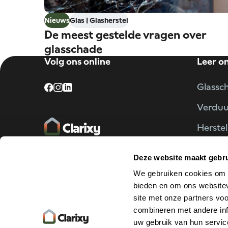
Nieuws
Glas | Glasherstel
De meest gestelde vragen over
glasschade
Volg ons online
Leer o
Glassc
Verdu
Herstel
Partne
Deze website maakt gebru
Projec
We gebruiken cookies om c
bieden en om ons websitev
site met onze partners vo
combineren met andere inf
uw gebruik van hun servic