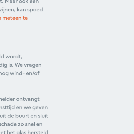
t. Maar ook een
zijnen, kan spoed
 meteen te
eld wordt,
dig is. We vragen
 nog wind- en/of
emelder ontvangt
msttijd en we geven
it de buurt en sluit
 schade zo snel en
oet het glas hersteld