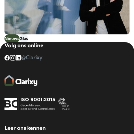
Nieuws
Glas
Volg ons online
Fabels en feiten over glas (deel 2)
@Clarixy
Leer ons kennen