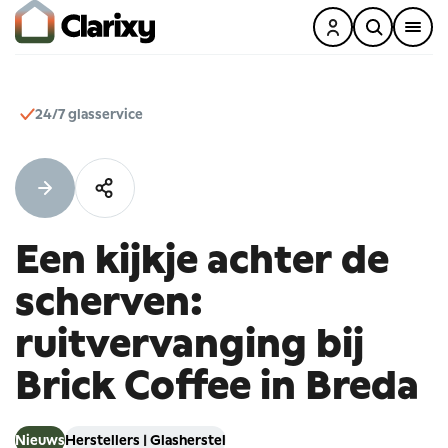
24/7 glasservice
Een
kijkje
achter
de
scherven:
ruitvervanging
bij
Brick
Coffee
in
Breda
Nieuws
Herstellers
|
Glasherstel