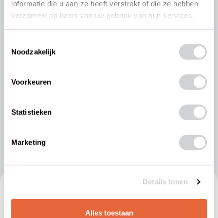
informatie die u aan ze heeft verstrekt of die ze hebben
verzameld op basis van uw gebruik van hun services.
Toestemmingsselectie
Noodzakelijk
Voorkeuren
Statistieken
Marketing
Gerelateerd nieuws
Details tonen
Alles toestaan