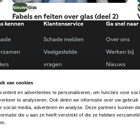
Nieuws
Glas
N
Fabels en feiten over glas (deel 2)
ns kennen
Klantenservice
Ga snel naar
hade
Schade melden
Over ons
urzamen
Veelgestelde
Werken bij
lers
vragen
Nieuws
rs
Contact
Vind wat je 
ik van cookies
ten
Klacht indienen
ontent en advertenties te personaliseren, om functies voor soci
erkeer te analyseren. Ook delen we informatie over uw gebruik
or social media, adverteren en analyse. Deze partners kunnen 
ormatie die u aan ze heeft verstrekt of die ze hebben verzameld
es.