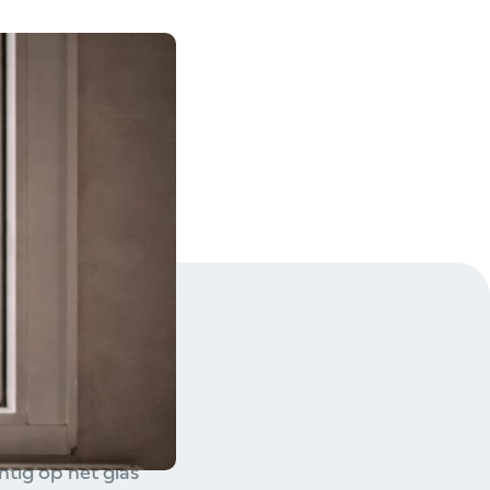
uren lopen op en
lichte woning,
aan: een grotere
s, kunnen ze juist
tig op het glas