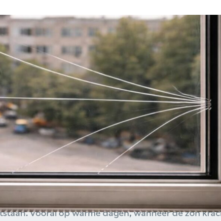
 de zomer worden de dagen langer, de temperat
 in direct zonlicht. Dat zorgt voor een prettige, 
iets met zich mee waar minder mensen bij stilst
e breuk in glas.
reuken
vaak worden geassocieerd met koudere periode
tstaan. Vooral op warme dagen, wanneer de zon krach