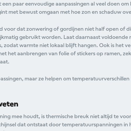
t een paar eenvoudige aanpassingen al veel doen om he
gint met bewust omgaan met hoe zon en schaduw over
ld voor dat zonwering of gordijnen niet half open of 
lijkmatig gebruikt worden. Laat daarnaast voldoende 
, zodat warmte niet lokaal blijft hangen. Ook is het v
 met het aanbrengen van folie of stickers op ramen, ze
aat.
passingen, maar ze helpen om temperatuurverschillen i
weten
ekening mee houdt, is thermische breuk niet altijd te vo
hijnsel dat ontstaat door temperatuurspanningen in h