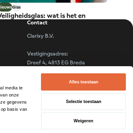
ieuws
Glas
Veiligheidsglas: wat is het en
Contact
wanneer heb je het nodig?
Clarixy B.V.
Vestigingsadres:
Dreef 4, 4813 EG Breda
zoekt
KvK nummer: 20087057
Alles toestaan
al media te
BTW nummer: NL
 van onze
006894616B01
Selectie toestaan
deze gegevens
 op basis van
Weigeren