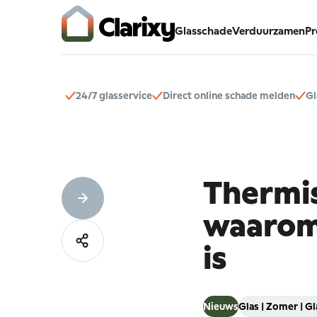
Glasschade
Verduurzamen
Pr
24/7 glasservice
Direct online schade melden
Gl
Thermi
waaro
is
Nieuws
Glas
|
Zomer
|
Gl