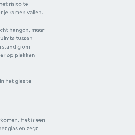
t risico te
 je ramen vallen.
dicht hangen, maar
ruimte tussen
erstandig om
ker op plekken
n het glas te
orkomen. Het is een
et glas en zegt