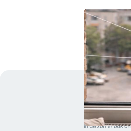
Met de start van
ramen staan vaker
maar brengt ook 
kans op thermisch
Waar
thermische b
in de zomer ook on