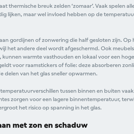
taat thermische breuk zelden ‘zomaar’. Vaak spelen all
ldig lijken, maar wel invloed hebben op de temperatuu
an gordijnen of zonwering die half gesloten zijn. Op 
erwijl het andere deel wordt afgeschermd. Ook meubels
n, kunnen warmte vasthouden en lokaal voor een hog
eldt voor raamstickers of folie: deze absorberen zonl
e delen van het glas sneller opwarmen.
 temperatuurverschillen tussen binnen en buiten vaak g
tes zorgen voor een lagere binnentemperatuur, terwijl
rgroot het risico op spanning in het glas.
an met zon en schaduw