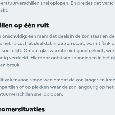
ratuurverschillen snel oplopen. En precies dat versch
aakt.
llen op één ruit
n onschuldig: een raam dat deels in de zon staat en de
s het risico. Het deel dat in de zon staat, warmt flink o
f koel blijft. Omdat glas warmte niet goed geleidt, wor
matig verdeeld. Hierdoor ontstaan spanningen in het gla
een breuk.
it vaker voor, simpelweg omdat de zon langer en krac
mpartijen of op plekken waar de zon langdurig op het g
uurverschillen snel oplopen.
omersituaties