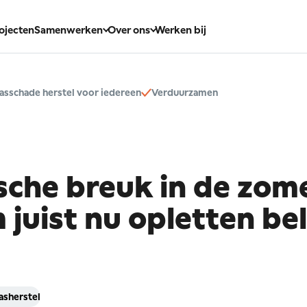
ojecten
Samenwerken
Over ons
Werken bij
asschade herstel voor iedereen
Verduurzamen
sche
breuk
in
de
zome
m
juist
nu
opletten
bel
asherstel