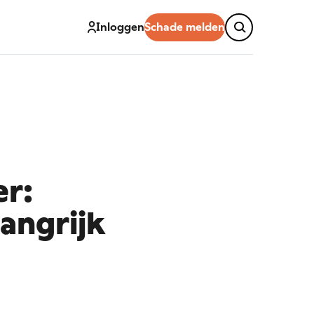
Inloggen
Schade melden
r:
angrijk