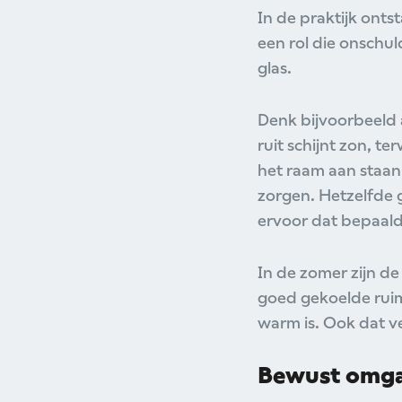
In de praktijk onts
een rol die onschu
glas.
Denk bijvoorbeeld a
ruit schijnt zon, t
het raam aan staa
zorgen. Hetzelfde g
ervoor dat bepaald
In de zomer zijn de
goed gekoelde ruim
warm is. Ook dat ve
Bewust omga