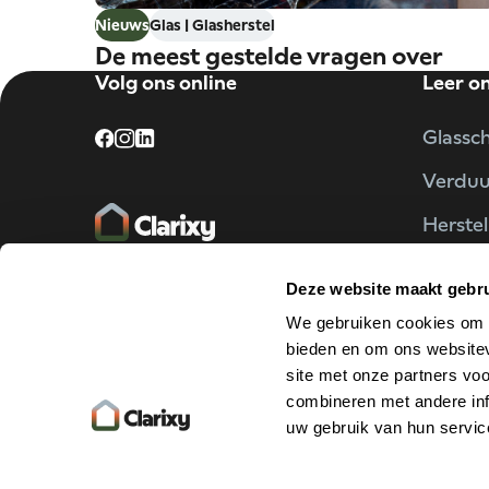
Nieuws
Glas | Glasherstel
De meest gestelde vragen over
Volg ons online
Leer o
glasschade
Glassc
Verdu
Herstel
Partne
Deze website maakt gebru
Projec
We gebruiken cookies om c
bieden en om ons websitev
site met onze partners vo
combineren met andere inf
uw gebruik van hun servic